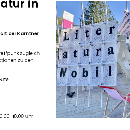
atur in
ält bei Kärntner
reffpunk zugleich
ktionen zu den
oute:
0.00–18.00 Uhr