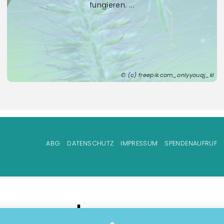
fungieren. ...
(c) freepik.com_onlyyouqj_kl
Fußzeilenmenü
ABG
DATENSCHUTZ
IMPRESSUM
SPENDENAUFRUF