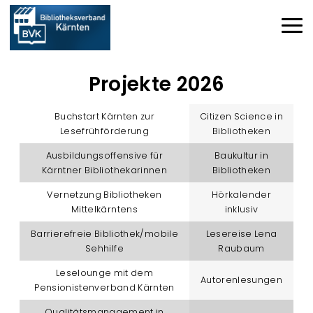
Direkt zum Inhalt
Haup
Projekte 2026
Buchstart Kärnten zur
Citizen Science in
Lesefrühförderung
Bibliotheken
Ausbildungsoffensive für
Baukultur in
Kärntner Bibliothekarinnen
Bibliotheken
Vernetzung Bibliotheken
Hörkalender
Mittelkärntens
inklusiv
Barrierefreie Bibliothek/mobile
Lesereise Lena
Sehhilfe
Raubaum
Leselounge mit dem
Autorenlesungen
Pensionistenverband Kärnten
Qualitätsmanagement in